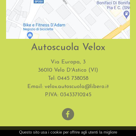
Autoscuola Velox
Via Europa, 3
36010 Velo D′Astico (VI)
Tel: 0445 738058
Email: velox.autoscuola@libero.it
P.IVA: 03433710245
Questo sito usa i cookie per offrire agli utenti la migliore