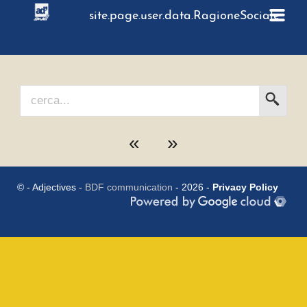
site.page.user.data.RagioneSociale
Home
La Scuola
Corsi
«
»
Consulenza
Mission
© - Adjectives -
BDF communication
- 2026 -
Privacy Policy
Blog
Gallery
Dove Siamo
Contatti